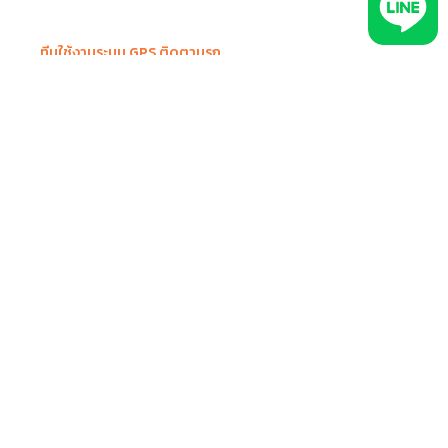
ทีมใช้งานระบบ GPS ติดตามรถ
ธุรการ/แอดมิน
ลูกค้า
ผู้แจกจ่ายงาน
คนขับรถ
ผู้จัดการ
เพิ่มประสิทธิภาพการทำงาน
ข้อมูลเชิงลึกเพื่อพัฒนาธุรกิจ
จัดการงานแอดมิน งานเอกสารขนส่ง
จัดการงานคนขับ / คนส่งของ
บริหารทีมงาน