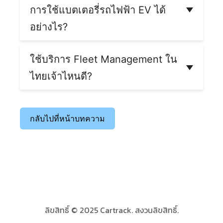
สตาร์ทเครื่องจอดแช่ไว้นานแค่ไหน และหากติดตั้ง
การใช้แบตเตอรี่รถไฟฟ้า EV ได้
เซนเซอร์น้ำมันร่วมด้วย ก็จะทราบข้อมูลสถานที่พิกัด
ปั๊มน้ำมันที่มีการเติม ปริมาณน้ำมันที่เติมเข้าและถูก
อย่างไร?
ใช้แบบเรียลไทม์และละเอียดอีกด้วย
ระบบ Fleet Management Cartrack จะมีการเชื่อม
ข้อมูลเหล่านี้จะทำให้ธุรกิจทราบว่ารถแต่ละคันมีการ
ต่อกับระบบ API Integration ทำให้เห็นสุขภาพของ
ใช้บริการ Fleet Management ใน
ใช้น้ำมันเท่าไหร่และอย่างไร ควรปรับปรุงพฤติกรรม
แบตเตอรี่รถไฟฟ้า EV แบบเรียลไทม์และมีความต่อ
ไทยเจ้าไหนดี?
พนักงานและวางแผนเส้นทางการขับขี่อย่างไร เพื่อ
เนื่อง ดาวน์โหลดออกมาดูเป็นรายงานได้ ทำให้
ลดต้นทุนน้ำมันและมีการใช้รถได้อย่างมี
เจ้าของรถทราบถึงความผิดปกติที่เกิดขึ้นแบตเตอรี่
หากคุณมองหาบริการ Fleet Management ในไทย
ประสิทธิภาพสูงสุด
รถได้อย่างทันท่วงที เมื่อทราบปัญหาและแก้ไขได้
ที่มีเทคโนโลยีทันสมัย คุณภาพสูง ระบบเสถียร
ตั้งแต่เนิ่น ๆ ก็ทำให้ค่าใช้จ่ายในการซ่อมบำรุงลดลง
อัปเดตต่อเนื่อง และมีบริการหลังการขายตลอดอายุ
กลับไปที่หน้าบทความ
การใช้งาน เราขอแนะนำ
Cartrack Thailand
ผู้ให้
บริการโซลูชัน Fleet Management ในไทยที่ครบ
วงจร พร้อมอุปกรณ์เสริมต่าง ๆ ที่ดูแลยานพาหนะ
และเครื่องจักรของคุณแบบรอบด้าน ได้แก่ GPS
ติดตามรถ กล้องติดรถระบบ AI เซนเซอร์น้ำมัน และ
เซนเซอร์เฉพาะทางอื่น ๆ เช่น เซนเซอร์วัดอุณหภูมิ
เซนเซอร์ประตูตู้สินค้า เซนเซอร์รถโม่ปูน ให้บริการ
ติดตั้งทุกพื้นที่ทั่วประเทศโดยช่างผู้เชี่ยวชาญ และ
ลิขสิทธิ์ © 2025 Cartrack. สงวนลิขสิทธิ์.
บริการหลังการขายตลอดชีพ