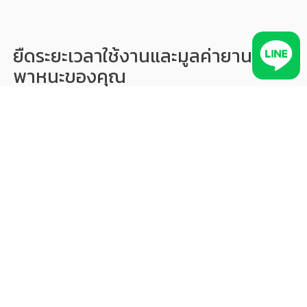
ยืดระยะเวลาใช้งานและมูลค่ายาน
พาหนะของคุณ
ระบบวิเคราะห์สภาพยานพาหนะ ทั้งรถยนต์ รถมอเตอร์ไซค์ รถตู้ให้
เช่าของคุณ เพื่อซ่อมบำรุงที่อัปเดตข้อมูลแบบเรียลไทม์ แจ้งเตือน
เมื่อรถถึงเวลาต้องเข้าศูนย์ ช่วยยืดระยะเวลาการใช้งานและเพิ่ม
มูลค่ารถเมื่อขายต่อ GPS ติดตามรถ จะช่วยบันทึกระยะทางที่รถวิ่ง
ทั้งหมด ที่ใช้ยืนยันสภาพรถเวลาขายได้ด้วย
ขอใบเสนอราคา
ทดลองใช้ตอนนี้