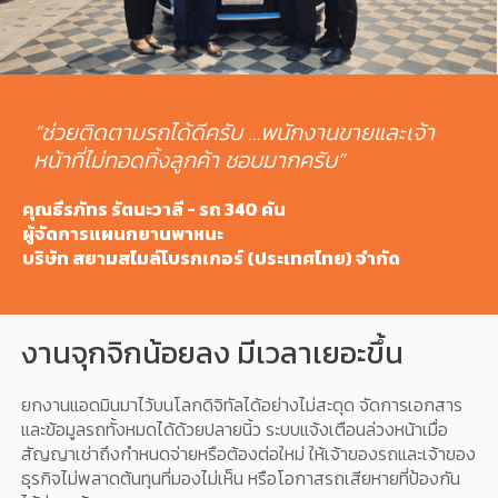
“ช่วยติดตามรถได้ดีครับ …พนักงานขายและเจ้า
หน้าที่ไม่ทอดทิ้งลูกค้า ชอบมากครับ”
คุณธีรภัทร รัตนะวาลี - รถ 340 คัน
ผู้จัดการแผนกยานพาหนะ
บริษัท สยามสไมล์โบรกเกอร์ (ประเทศไทย) จำกัด
งานจุกจิกน้อยลง มีเวลาเยอะขึ้น
ยกงานแอดมินมาไว้บนโลกดิจิทัลได้อย่างไม่สะดุด จัดการเอกสาร
และข้อมูลรถทั้งหมดได้ด้วยปลายนิ้ว ระบบแจ้งเตือนล่วงหน้าเมื่อ
สัญญาเช่าถึงกำหนดจ่ายหรือต้องต่อใหม่ ให้เจ้าของรถและเจ้าของ
ธุรกิจไม่พลาดต้นทุนที่มองไม่เห็น หรือโอกาสรถเสียหายที่ป้องกัน