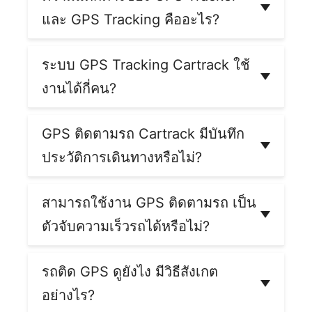
ทางไปยังสถานที่ต่าง ๆ เท่านั้น หากผู้สูงอายุออกนอก
และ GPS Tracking คืออะไร?
บ้านโดยไม่ได้ขับรถไป หรือจอดรถและไปทำธุระที่
อื่น GPS ในรถก็จะไม่สามารถติดตามตำแหน่งต่อได้
GPS Tracker เป็นอุปกรณ์กล่องขนาดเล็กที่นำไป
แต่เบื้องต้น หากผู้สูงอายุมักใช้รถในการเดินทางเป็น
ติดตั้งกับวัตถุ เช่น ยานพาหนะ เครื่องจักรต่าง ๆ โดย
ระบบ GPS Tracking Cartrack ใช้
หลัก GPS ในรถ ก็สามารถให้พิกัดเบื้องต้นได้ดี โดย
มีจุดประสงค์เพื่อการติดตามตำแหน่ง ส่วน
GPS
เรามีกรณี
ลูกค้าคาร์แทรคที่ใช้จีพีเอสรถตามหาลูกที่
งานได้กี่คน?
Tracking
เป็นระบบควบคุมและจัดการยานพาหนะ
ขับรถหายไป
กลับมาได้สำเร็จ
ข้อมูลที่กล่อง GPS บันทึกได้จะถูกนำมาแสดงใน
ระบบ GPS Tracking สามารถเข้าใช้งานได้ไม่
ระบบ GPS Tracking ซึ่งระบบจัดการรถที่
จำกัดอุปกรณ์ ทั้งบนสมาร์ทโฟน และผ่านหน้า
GPS ติดตามรถ Cartrack มีบันทึก
Cartrack ให้บริการจะเรียกว่า Fleet Management
เว็บไซต์
Fleetweb
บนคอมพิวเตอร์
System
ประวัติการเดินทางหรือไม่?
มี ระบบจัดการยานพาหนะหรือ Fleet
Management System ของ Cartrack จะมีบันทึก
สามารถใช้งาน GPS ติดตามรถ เป็น
ประวัติการเดินทางของรถแต่ละคันไว้ ทั้งจำนวนท
ตัวจับความเร็วรถได้หรือไม่?
ริป ระยะทาง จำนวนชั่วโมงที่ขับขี่ เส้นทางการ
เดินรถ รวมถึงสามารถดาวน์โหลดกิจกรรมที่เกิดขึ้น
ใช้ได้ โดยการจับความเร็วรถด้วย
มาตรวัดความเร็ว
กับรถคนนั้น ๆ ออกมาดูตามช่วงวันที่ต้องการได้ด้วย
ใน GPS ติดตามรถ
ค่อนข้างมีความแม่นยำสูงกว่า
รถติด GPS ดูยังไง มีวิธีสังเกต
มาตรวัดที่เกจ์วัดความเร็วรถ เนื่องจากใช้การนำ
อย่างไร?
ข้อมูลตำแหน่งรถจากดาวเทียมมาคำนวณความเร็ว