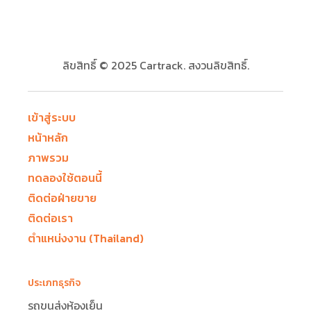
นอกจากนี้ ธุรกิจหรือเจ้าของรถที่ต้องการลด
การใช้น้ำมันและลดต้นทุนเชื้อเพลิงอย่างจริงจัง
สามารถติดตั้งเซนเซอร์น้ำมันเพื่อตรวจวัดระดับ
ลิขสิทธิ์ © 2025 Cartrack. สงวนลิขสิทธิ์.
น้ำมันในถังว่ามีความผิดปกติเกิดขึ้นหรือไม่ หาก
พบว่ามี ก็อาจสันนิษฐานได้ว่ามีการ
ขโมยน้ำมัน
หรือทุจริตน้ำมันเกิดขึ้นโดยที่คุณไม่รู้ตัว การ
เข้าสู่ระบบ
ตรวจสอบสิ่งเหล่านี้จะช่วยให้ธุรกิจลดค่าใช้จ่าย
หน้าหลัก
ที่เพิ่มเติมมาได้มากทีเดียว
ภาพรวม
ทดลองใช้ตอนนี้
ติดต่อฝ่ายขาย
ติดต่อเรา
ตำแหน่งงาน (Thailand)
ประเภทธุรกิจ
รถขนส่งห้องเย็น