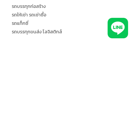
รถบรรทุกก่อสร้าง
รถให้เช่า รถเช่าซื้อ
รถแท็กซี่
รถบรรทุกขนส่ง โลจิสติกส์
ทีมใช้งานระบบ GPS ติดตามรถ
ธุรการ/แอดมิน
ลูกค้า
ผู้แจกจ่ายงาน
คนขับรถ
ผู้จัดการ
เพิ่มประสิทธิภาพการทำงาน
ข้อมูลเชิงลึกเพื่อพัฒนาธุรกิจ
จัดการงานแอดมิน งานเอกสารขนส่ง