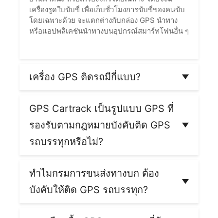
เครื่องรูดใบขับขี่ เพื่อเก็บชั่วโมงการขับขี่ของคนขับ
โดยเฉพาะด้วย จะแตกต่างกับกล่อง GPS นำทาง
หรือแอปพลิเคชันนำทางบนอุปกรณ์สมาร์ทโฟนอื่น ๆ
เครื่อง GPS ติดรถมีกี่แบบ?
GPS ติดรถหลัก ๆ จะมีอยู่ 2 ประเภท
ด้วยกัน แบ่ง
เป็น GPS นำทาง และ GPS Tracking หรือ GPS
GPS Cartrack เป็นรูปแบบ GPS ที่
ติดตามตำแหน่ง ซึ่ง GPS ติดตามตำแหน่งจะแบ่ง
รองรับตามกฎหมายบังคับติด GPS
ย่อยอีกเป็น GPS ติดตามแบบ Offline, Online และ
กึ่ง Online ซึ่งแตกต่างกันที่ความสามารถในการรับ
รถบรรทุกหรือไม่?
และส่งข้อมูล
อุปกรณ์ GPS Cartrack เป็นกล่องจีพีเอสที่ได้รับการ
รับรองจากกรมการขนส่งทางบก เราเป็นบริษัทที่ให้
ทำไมกรมการขนส่งทางบก ต้อง
บริการผู้ใช้ในประเทศไทยมาอย่างยาวนาน ตั้งแต่ปี
บังคับให้ติด GPS รถบรรทุก?
พ.ศ. 2559 สามารถติดตั้งใช้งานได้กับรถหลาก
หลายประเภท
สาเหตุที่มีการออกกฎหมายบังคับให้ติดตั้ง GPS รถ