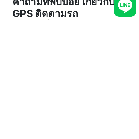
คำถามที่พบบ่อย เกี่ยวกับ
GPS ติดตามรถ
มอเตอร์ไซค์
ติดตั้ง GPS ติดตามรถ
มอเตอร์ไซค์ ใช้เวลานาน
แค่ไหน?
การติดตั้ง GPS ติดตามรถมอเตอร์ไซค์จะใช้เวลาอยู่
ที่ประมาณ 1 ชั่วโมง โดยเวลาที่ติดตั้งจริงอาจจะมาก
หรือน้อยกว่านั้น ขึ้นอยู่กับเงื่อนไขของรถที่ติดตั้งแต่
ละรุ่น
ทั้งนี้ทีมช่างอาจจะต้องมีการทดสอบการใช้งาน
ของระบบ GPS ภายหลังการติดตั้งด้วย แนะนำ
ให้ผู้ใช้บริการสอบถามกับช่างโดยตรงที่หน้างาน