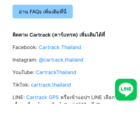
จากกล้องติดรถยนต์ผ่านทางโทรศัพท์มือถือได้ บน
แอปพลิเคชัน Cartrack
ใช้งานได้กับสมาร์ทโฟนทั้ง
อ่าน FAQs เพิ่มเติมที่นี่
ระบบ Android และ iOS
ติดตาม Cartrack (คาร์แทรค) เพิ่มเติมได้ที่
Facebook:
Cartrack Thailand
Instagram:
@cartrack.thailand‍
YouTube:
CartrackThailand
TikTok:
cartrack.thailand
LINE:
Cartrack GPS
หรือเข้าแอปฯ LINE เลือกเพิ่ม
เพื่อน เลือกค้นหา พิมพ์ @udi4517q ที่ ID และแอด
เพื่อคุยสอบถามข้อมูลได้ทันที