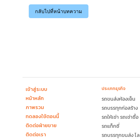
เนื่องจากสถานการณ์นี้อาจมีแนวโน้มว่าเป็น
โจรข
ธุรกิจ สิ่งสำคัญที่ควรพิจารณาคือ วัตถุประสง
กลับไปที่หน้าบทความ
แบตเตอรี่หมดก่อนจะขโมยรถ เป็นต้น
ทำงานของระบบ Telematics คือเพื่อการติดต
รวมถึงเป็นเครื่องมือที่ช่วยวางแผนการใช้งานรถใ
ใช้งานแต่อย่างใด
เข้าสู่ระบบ
ประเภทธุรกิจ
หน้าหลัก
รถขนส่งห้องเย็น
ภาพรวม
รถบรรทุกก่อสร้าง
ทดลองใช้ตอนนี้
รถให้เช่า รถเช่าซื้อ
ติดต่อฝ่ายขาย
รถแท็กซี่
ติดต่อเรา
รถบรรทุกขนส่ง โลจ