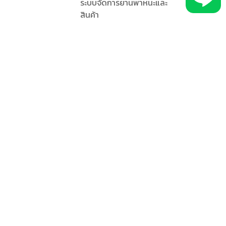
ระบบจัดการยานพาหนะและ
สินค้า
บำรุงรักษาและแจ้งเตือนสภาพ
เครื่องยนต์
เซนเซอร์ตรวจจับเฉพาะทาง
รอบครัว
เกี่ยวกับบริษัท
g เพื่อความ
นักลงทุนสัมพันธ์
ตำแหน่งงาน (Global)