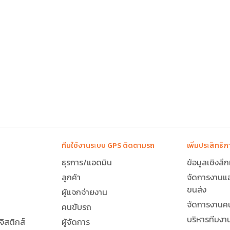
โมยรถที่แฝงมาในคราบผู้เช่ารถ
ที่ตั้งใจขับให้รถ
ค์ในการใช้ของผู้ใช้งานมากกว่า เพราะคุณสมบัติในการ
ามตำแหน่ง รักษาความปลอดภัยให้คนขับและทรัพย์สิน
ห้เกิดประสิทธิภาพสูงสุด ไม่ได้ขึ้นอยู่กับปริมาณรถที่
ทีมใช้งานระบบ GPS ติดตามรถ
เพิ่มประสิทธ
ธุรการ/แอดมิน
ข้อมูลเชิงลึ
ลูกค้า
จัดการงานแ
ขนส่ง
ผู้แจกจ่ายงาน
จัดการงานคน
คนขับรถ
บริหารทีมงา
ิสติกส์
ผู้จัดการ