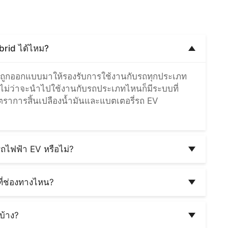
brid ได้ไหม?
ี่ถูกออกแบบมาให้รองรับการใช้งานกับรถทุกประเภท
ไม่ว่าจะนำไปใช้งานกับรถประเภทไหนก็มีระบบที่
อัตราการสิ้นเปลืองน้ำมันและแบตเตอรี่รถ EV
ถไฟฟ้า EV หรือไม่?
นอน เพราะ Cartrack ดำเนินการติดตั้งอุปกรณ์โดย
รองรับการทำงานกับรถไฟฟ้า หากเกิดความผิดปกติหรือ
ี่ช่องทางไหน?
 มีบริการซ่อมหรือเปลี่ยนอุปกรณ์ให้ฟรี ไม่มีค่าใช้
นะแบตรถไฟฟ้า EV คันที่ติดตั้งได้ 2 ช่องทาง คือ
b
ผ่านสมาร์ทโฟนมือถือและคอมพิวเตอร์ตามลำดับ
บ้าง?
์ (Telematics) เป็นเพียงซอฟต์แวร์ที่ใช้ในกระบวนการ