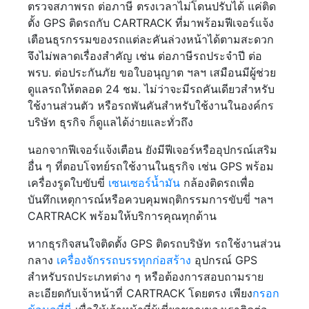
ตรวจสภาพรถ ต่อภาษี ตรงเวลาไม่โดนปรับได้ แค่ติด
ตั้ง GPS ติดรถกับ CARTRACK ที่มาพร้อมฟีเจอร์แจ้ง
เตือนธุรกรรมของรถแต่ละคันล่วงหน้าได้ตามสะดวก
จึงไม่พลาดเรื่องสำคัญ เช่น ต่อภาษีรถประจำปี ต่อ
พรบ. ต่อประกันภัย ขอใบอนุญาต ฯลฯ เสมือนมีผู้ช่วย
ดูแลรถให้ตลอด 24 ชม. ไม่ว่าจะมีรถคันเดียวสำหรับ
ใช้งานส่วนตัว หรือรถพันคันสำหรับใช้งานในองค์กร
บริษัท ธุรกิจ ก็ดูแลได้ง่ายและทั่วถึง
นอกจากฟีเจอร์แจ้งเตือน ยังมีฟีเจอร์หรืออุปกรณ์เสริม
อื่น ๆ ที่ตอบโจทย์รถใช้งานในธุรกิจ เช่น GPS พร้อม
เครื่องรูดใบขับขี่
เซนเซอร์น้ำมัน
กล้องติดรถเพื่อ
บันทึกเหตุการณ์หรือควบคุมพฤติกรรมการขับขี่ ฯลฯ
CARTRACK พร้อมให้บริการคุณทุกด้าน
หากธุรกิจสนใจติดตั้ง GPS ติดรถบริษัท รถใช้งานส่วน
กลาง
เครื่องจักรรถบรรทุกก่อสร้าง
อุปกรณ์ GPS
สำหรับรถประเภทต่าง ๆ หรือต้องการสอบถามราย
ละเอียดกับเจ้าหน้าที่ CARTRACK โดยตรง เพียง
กรอก