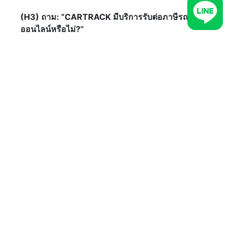
(H3) ถาม: “CARTRACK มีบริการรับต่อภาษีรถยนต์
ออนไลน์หรือไม่?”
ตอบ:
ทางบริษัท CARTRACK ไม่มีให้บริการรับต่อ
ภาษีรถยนต์ออนไลน์ให้กับลูกค้า แต่เรามีบทความ
เกี่ยวกับความรู้ข้อมูลด้านการต่อภาษีรถที่น่าสนใจ
และเป็นประโยชน์ ที่ช่วยให้การต่อภาษีรถของคุณง่าย
และสะดวกขึ้น โดยติดตามได้ที่
https://www.cartrack.co.th/platform/resources/blog
รวมถึงรับบริการขอหนังสือรับรอง DLT ผ่านช่องทาง
Line Official @cartrack
ติดตาม CARTRACK (คาร์แทรค) เพิ่มเติมได้ที่
Facebook:
Cartrack Thailand
Instagram:
@cartrack.thailand‍