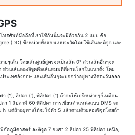
 GPS
ทรศัพท์มือถือที่เราใช้กันนั้นจะมีด้วยกัน 2 แบบ คือ
e (DD) ซึ่งหน่วยทั้งสองแบบจะวัดโดยใช้เส้นละติจูด และ
ยๆเส้น โดยเส้นศูนย์สูตรจะเป็นเส้น 0° ส่วนเส้นอื่นๆจะ
ศา ส่วนเส้นลองจิจูดคือเส้นสมมติที่ผ่านโลกในแนวตั้ง โดย
 ในประเทศอังกฤษ และเส้นอื่นๆจะบอกว่าอยู่ทางทิศตะวันออก
), ลิปดา (′), พิลิปดา (″) ถ้าจะให้เปรียบง่ายๆก็เหมือน
 ลิปดา 1 ลิปดามี 60 พิลิปดา การเขียนตำแหน่งแบบ DMS จะ
ย N แต่ถ้าอยู่ทางใต้จะใช้ตัว S แล้วตามด้วยลองจิจูดโดยถ้า
พิกัดภูมิศาสตร์ ละติจูด 7 องศา 2 ลิปดา 25 พิลิปดา เหนือ,