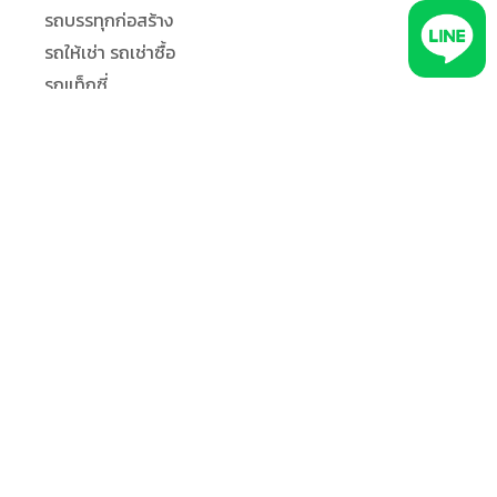
รถบรรทุกก่อสร้าง
รถให้เช่า รถเช่าซื้อ
รถแท็กซี่
รถบรรทุกขนส่ง โลจิสติกส์
ทีมใช้งานระบบ GPS ติดตามรถ
ธุรการ/แอดมิน
ลูกค้า
ผู้แจกจ่ายงาน
คนขับรถ
ผู้จัดการ
เพิ่มประสิทธิภาพการทำงาน
ข้อมูลเชิงลึกเพื่อพัฒนาธุรกิจ
จัดการงานแอดมิน งานเอกสารขนส่ง