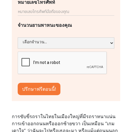
หมายเลขโทรศัพท์
จำนวนยานพาหนะของคุณ
การขับขี่รถราในไทยในเมืองใหญ่ที่มีรถราหนาแน่น
การเข้าออกถนนหรือออกซ้ายขวา เป็นเหมือน “เกม
เดาใจ” ว่าฉันจะไปหรือเธอจะมา หรือแม้แต่ถนนนอก