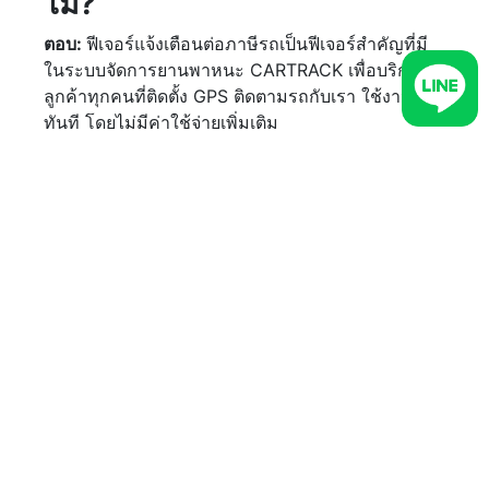
ไม่?”
ตอบ:
ฟีเจอร์แจ้งเตือนต่อภาษีรถเป็นฟีเจอร์สำคัญที่มี
ในระบบจัดการยานพาหนะ CARTRACK เพื่อบริการ
ลูกค้าทุกคนที่ติดตั้ง GPS ติดตามรถกับเรา ใช้งานได้
ทันที โดยไม่มีค่าใช้จ่ายเพิ่มเติม
ติดตาม CARTRACK (คาร์แทรค) เพิ่มเติมได้ที่
Facebook:
Cartrack Thailand
Instagram:
@cartrack.thailand‍
LINE:
CARTRACK GPS
หรือเข้าแอปฯ LINE เลือก
เพิ่มเพื่อน เลือกค้นหา พิมพ์ @udi4517q ที่ ID และ
แอดเพื่อคุยสอบถามข้อมูลได้ทันที