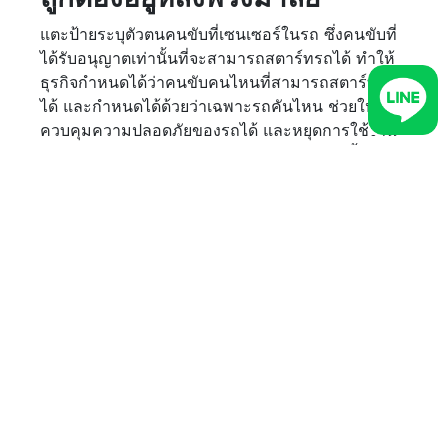
แตะป้ายระบุตัวตนคนขับที่เซนเซอร์ในรถ ซึ่งคนขับที่
ได้รับอนุญาตเท่านั้นที่จะสามารถสตาร์ทรถได้ ทำให้
ธุรกิจกำหนดได้ว่าคนขับคนไหนที่สามารถสตาร์ทรถ
ได้ และกำหนดได้ด้วยว่าเฉพาะรถคันไหน ช่วยให้คุณ
ควบคุมความปลอดภัยของรถได้ และหยุดการใช้งาน
ยานพาหนะโดยไม่ได้รับอนุญาตได้ และยังติดตั้ง
เซนเซอร์น้ำมันใช้งานเพิ่มเติมได้ เพื่อติดตามระดับ
น้ำมันและตรวจสอบการทุจริตที่อาจเกิดขึ้นโดยไม่รู้ตัว
ความตระหนักรู้ในปัญหาอุบัติเหตุที่เกิดขึ้นกับรถ
บรรทุกหรือรถขนส่ง ถือเป็นก้าวแรกที่ดีของการแก้ไข
ข้อผิดพลาดในการใช้งานรถและการลดอุบัติเหตุบน
ท้องถนน CARTRACK ขอส่งพลังใจให้การดำเนินงาน
ของธุรกิจและพร้อมเป็นพลังจริงให้ธุรกิจในการ
จัดการระบบขนส่งที่ปลอดภัยและลดต้นทุนค่าใช้จ่าย
ได้อย่างยั่งยืน
หากธุรกิจสงสัยหรือต้องการสอบถามข้อมูลเพื่อดูการ