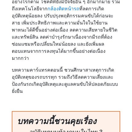
อย่างไรก็ตาม โชคดีที่ยังมีปัจจัยอื่น ๆ อีกมากมาย รวม
ถึงเทคโนโลยีจาก
กล้องติดหน้ารถ
ที่ลดการเกิด
อุบัติเหตุน้อยลง ปรับปรุงพฤติกรรมคนขับได้ก่อนจะ
สาย เพิ่มประสิทธิภาพและความมั่นใจในใช้ยาน
พาหนะได้ดีขึ้นอย่างต่อเนื่อง ลดความเสียหายในชีวิต
และทรัพย์สิน ลดค่าบำรุงรักษาเนื่องจากมีรถที่ต้อง
ซ่อมแซมหรือเปลี่ยนใหม่น้อยลง และยังเพิ่มผล
ตอบแทนจากการลงทุนได้มากขึ้นอย่างต่อเนื่อง
มากกว่า
บทความคาร์แทรคตอนนี้ ชวนศึกษาสาเหตุการเกิด
อุบัติเหตุของรถบรรทุก รวมถึงวิธีลดความเสี่ยงและ
ป้องกันรถเกิดอุบัติเหตุและดูแลคนขับให้ปลอดภัยแบบ
ยั่งยืน
บทความนี้ชวนคุยเรื่อง
อุบัติเหตุบนท้องถนนในไทย 3