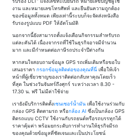
รับรอง DLT” แจ้งเลขทะเบียนรถ หมายเลขบัญชีผู้ใช้
งาน และหมายเลขโทรศัพท์ และยืนยันความถูกต้อง
ของข้อมูลทั้งหมด เพียงเท่านี้ระบบก็จะจัดส่งหนังสือ
รับรองรูปแบบ PDF ให้อัตโนมัติ
นอกจากนี้ยังสามารถตั้งแจ้งเตือนกิจกรรมสำหรับรถ
แต่ละคันได้ เนื่องจากรถที่ใช้ในธุรกิจอาจมีจำนวน
มาก และมีกำหนดต่อภาษีรถประจำปีต่างกัน
หากสนใจสอบถามข้อมูล GPS รถเพิ่มเติมหรือขอใบ
เสนอราคา
กรอกข้อมูลติดต่อของคุณที่นี่
เพื่อให้เจ้า
หน้าที่ผู้เชี่ยวชาญของเราติดต่อกลับหาคุณโดยเร็ว
ที่สุด ในช่วงวันจันทร์ถึงศุกร์ ระหว่างเวลา 8.30 -
17.30 น. ฟรี ไม่มีค่าใช้จ่าย
เรายังมีบริการติดตั้ง
เซนเซอร์น้ำมัน
เพื่อใช้งานร่วมกับ
กล่อง GPS ติดตามรถ หรือ
กล้อง AI
ซึ่งเป็นกล้อง GPS
ติดรถแบบ CCTV ใช้งานกับรถยนต์หรือรถบรรทุกได้
ราคาคุ้มค่า พร้อมยกระดับการทำงานให้ธุรกิจมีรถ
ของคุณด้วยข้อมูลที่ชัดเจนและเป็นประโยชน์