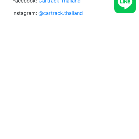
Facebook:
Cartrack Thailand
Instagram:
@cartrack.thailand‍
LINE:
CARTRACK GPS
หรือเข้าแอปฯ LINE เลือก
เพิ่มเพื่อน เลือกค้นหา พิมพ์ @udi4517q ที่ ID และ
แอดเพื่อคุยสอบถามข้อมูลได้ทันที
ลิขสิทธิ์ © 2025 Cartrack. สงวนลิขสิทธิ์.
เข้าสู่ระบบ
หน้าหลัก