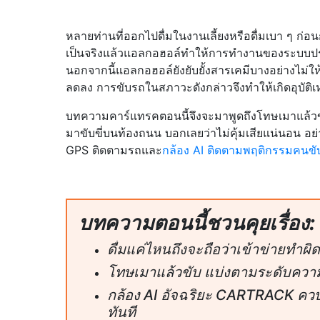
หลายท่านที่ออกไปดื่มในงานเลี้ยงหรือดื่มเบา ๆ ก่
เป็นจริงแล้วแอลกอฮอล์ทำให้การทำงานของระบบป
นอกจากนี้แอลกอฮอล์ยังยับยั้งสารเคมีบางอย่างไม่
ลดลง การขับรถในสภาวะดังกล่าวจึงทำให้เกิดอุบัติเห
บทความคาร์แทรคตอนนี้จึงจะมาพูดถึงโทษเมาแล้วข
มาขับขี่บนท้องถนน บอกเลยว่าไม่คุ้มเสียแน่นอน อ
GPS ติดตามรถและ
กล้อง AI ติดตามพฤติกรรมคนขั
บทความตอนนี้ชวนคุยเรื่อง:
ดื่มแค่ไหนถึงจะถือว่าเข้าข่ายทำผ
โทษเมาแล้วขับ แบ่งตามระดับคว
กล้อง AI อัจฉริยะ CARTRACK ควบ
ทันที