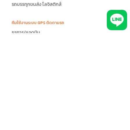
รถบรรทุกขนส่ง โลจิสติกส์
ทีมใช้งานระบบ GPS ติดตามรถ
ธุรการ/แอดมิน
ลูกค้า
ผู้แจกจ่ายงาน
คนขับรถ
ผู้จัดการ
เพิ่มประสิทธิภาพการทำงาน
ข้อมูลเชิงลึกเพื่อพัฒนาธุรกิจ
จัดการงานแอดมิน งานเอกสารขนส่ง
จัดการงานคนขับ / คนส่งของ
บริหารทีมงาน