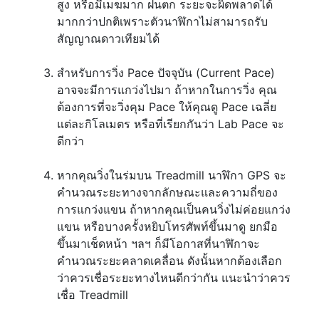
สูง หรือมีเมฆมาก ฝนตก ระยะจะผิดพลาดได้
มากกว่าปกติเพราะตัวนาฬิกาไม่สามารถรับ
สัญญาณดาวเทียมได้
สำหรับการวิ่ง Pace ปัจจุบัน (Current Pace)
อาจจะมีการแกว่งไปมา ถ้าหากในการวิ่ง คุณ
ต้องการที่จะวิ่งคุม Pace ให้คุณดู Pace เฉลี่ย
แต่ละกิโลเมตร หรือที่เรียกกันว่า Lab Pace จะ
ดีกว่า
หากคุณวิ่งในร่มบน Treadmill นาฬิกา GPS จะ
คำนวณระยะทางจากลักษณะและความถี่ของ
การแกว่งแขน ถ้าหากคุณเป็นคนวิ่งไม่ค่อยแกว่ง
แขน หรือบางครั้งหยิบโทรศัพท์ขึ้นมาดู ยกมือ
ขึ้นมาเช็ดหน้า ฯลฯ ก็มีโอกาสที่นาฬิกาจะ
คำนวณระยะคลาดเคลื่อน ดังนั้นหากต้องเลือก
ว่าควรเชื่อระยะทางไหนดีกว่ากัน แนะนำว่าควร
เชื่อ Treadmill