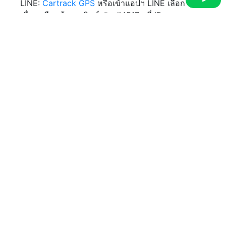
LINE:
Cartrack GPS
หรือเข้าแอปฯ LINE เลือกเพิ่ม
เพื่อน เลือกค้นหา พิมพ์ @udi4517q ที่ ID และแอด
เพื่อคุยสอบถามข้อมูลได้ทันที
ลิขสิทธิ์ © 2025 Cartrack. สงวนลิขสิทธิ์.
เข้าสู่ระบบ
หน้าหลัก
ภาพรวม
ทดลองใช้ตอนนี้
ติดต่อฝ่ายขาย