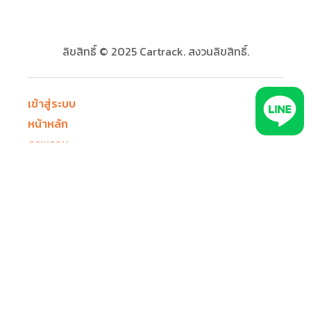
ลิขสิทธิ์ © 2025 Cartrack. สงวนลิขสิทธิ์.
เข้าสู่ระบบ
หน้าหลัก
ภาพรวม
ทดลองใช้ตอนนี้
ติดต่อฝ่ายขาย
ติดต่อเรา
ตำแหน่งงาน (Thailand)
ประเภทธุรกิจ
รถขนส่งห้องเย็น