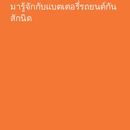
มารู้จักกับแบตเตอรี่รถยนต์กัน
สักนิด