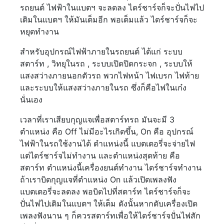
รถยนต์ ไฟฟ้าในแบตฯ จะลดลง ไดร์ชาร์จก็จะปั่นไฟไป
เติมในแบตฯ ให้มันเต็มอีก พอเต็มแล้ว ไดร์ชาร์จก็จะ
หยุดทำงาน
สำหรับอุปกรณ์ไฟฟ้าภายในรถยนต์ ได้แก่ ระบบ
สตาร์ท , วิทยุในรถ , ระบบเปิดปิดกระจก , ระบบให้
แสงสว่างภายนอกตัวรถ พวกไฟหน้า ไฟเบรก ไฟท้าย
และระบบให้แสงสว่างภายในรถ ซึ่งก็คือไฟในเก๋ง
นั่นเอง
เวลาที่เราเสียบกุญแจเพื่อสตาร์ทรถ มันจะมี 3
ตำแหน่ง คือ Off ไม่มีอะไรเกิดขึ้น, On คือ อุปกรณ์
ไฟฟ้าในรถใช้งานได้ ตำแหน่งนี้ แบตเตอรี่จะจ่ายไฟ
แต่ไดร์ชาร์จไม่ทำงาน และตำแหน่งสุดท้าย คือ
สตาร์ท ตำแหน่งนี้เครื่องยนต์ทำงาน ไดร์ชาร์จทำงาน
ถ้าเราบิดกุญแจที่ตำแหน่ง On แล้วเปิดเพลงฟัง
แบตเตอรี่จะลดลง พอบิดไปที่สตาร์ท ไดร์ชาร์จก็จะ
ปั่นไฟไปเติมในแบตฯ ให้เต็ม ดังนั้นหากดับเครื่องเปิด
เพลงฟังนาน ๆ ก็ควรสตาร์ทเพื่อให้ไดร์ชาร์จปั่นไฟสัก