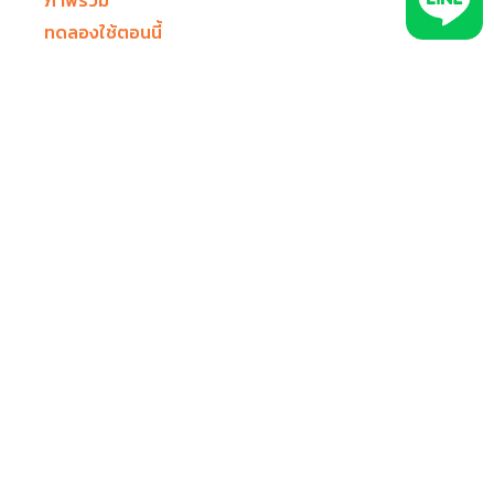
ทดลองใช้ตอนนี้
ติดต่อฝ่ายขาย
ติดต่อเรา
ตำแหน่งงาน (Thailand)
ประเภทธุรกิจ
รถขนส่งห้องเย็น
รถบรรทุกก่อสร้าง
รถให้เช่า รถเช่าซื้อ
รถแท็กซี่
รถบรรทุกขนส่ง โลจิสติกส์
ทีมใช้งานระบบ GPS ติดตามรถ
ธุรการ/แอดมิน