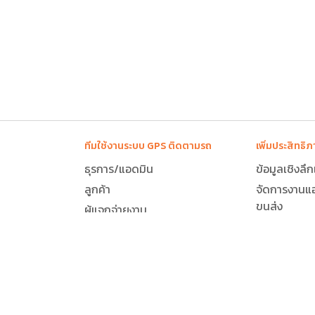
ทีมใช้งานระบบ GPS ติดตามรถ
เพิ่มประสิทธ
ธุรการ/แอดมิน
ข้อมูลเชิงลึ
ลูกค้า
จัดการงานแ
ขนส่ง
ผู้แจกจ่ายงาน
จัดการงานคน
คนขับรถ
บริหารทีมงา
ิสติกส์
ผู้จัดการ