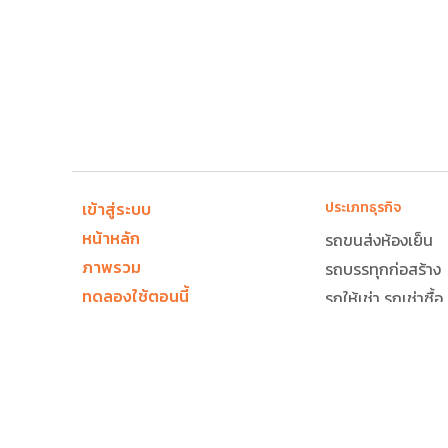
เข้าสู่ระบบ
ประเภทธุรกิจ
หน้าหลัก
รถขนส่งห้องเย็น
ภาพรวม
รถบรรทุกก่อสร้าง
ทดลองใช้ตอนนี้
รถให้เช่า รถเช่าซื้อ
ติดต่อฝ่ายขาย
รถแท็กซี่
ติดต่อเรา
รถบรรทุกขนส่ง โลจ
ตำแหน่งงาน (Thailand)