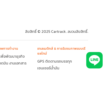
ลิขสิทธิ์ © 2025 Cartrack. สงวนลิขสิทธิ์.
ิภาพการทำงาน
เทเลเมติกส์ & การรับชมภาพแบบเรี
ยลไทม์
กเพื่อพัฒนาธุรกิจ
GPS ติดตามรถบรรทุก
อดมิน งานเอกสาร
เซนเซอร์น้ำมัน
เซนเซอร์วัดอุณหภูมิ
ขับ / คนส่งของ
GPS ติดตามรถ
น
ระบบจัดการยานพาหนะและ
สินค้า
บำรุงรักษาและแจ้งเตือนสภาพ