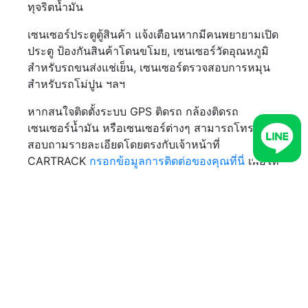
ทุจริตน้ำมัน
เซนเซอร์ประตูตู้สินค้า แจ้งเตือนหากมีคนพยายามเปิด
ประตู ป้องกันสินค้าโดนขโมย, เซนเซอร์วัดอุณหภูมิ
สำหรับรถขนส่งแช่เย็น, เซนเซอร์ตรวจสอบการหมุน
สำหรับรถโม่ปูน ฯลฯ
หากสนใจติดตั้งระบบ GPS ติดรถ กล้องติดรถ
เซนเซอร์น้ำมัน หรือเซนเซอร์ต่างๆ สามารถโทร
สอบถามรายละเอียดโดยตรงกับเจ้าหน้าที่
CARTRACK
กรอกข้อมูลการติดต่อของคุณที่นี่
เพื่อให้
เจ้าหน้าที่ผู้เชี่ยวชาญของเราติดต่อกลับหาคุณโดยเร็ว
ที่สุด ในช่วงวันจันทร์ถึงศุกร์ ระหว่างเวลา 8.30 -
17.30 น.
พิเศษ! สำหรับลูกค้าที่สนใจซื้อ GPS ติดตามรถ รับ
ทันที โปรโมชันติดตั้ง GPS ติดตามรถ จ่าย 10 เดือน
ใช้ต่อเนื่อง 12 เดือน* (*เงื่อนไขเป็นไปตามที่บริษัท
กำหนด)