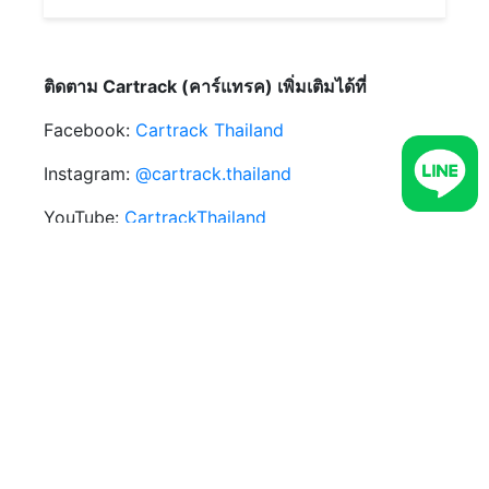
สามารถตรวจสอบรุ่น GPS Tracking ที่ผ่านการ
รับรองคุณภาพและมาตรฐานจากกรมการขนส่งทาง
บกประเทศไทย ได้ที่เว็บไซต์
ศูนย์บริหารจัดการ
ติดตาม Cartrack (คาร์แทรค) เพิ่มเติมได้ที่
เดินรถระบบ GPS
โดยกล่อง GPS Tracking ของ
Cartrack ก็เป็นอุปกรณ์จีพีเอสที่ได้รับการรับรอง
Facebook:
Cartrack Thailand
จากกรมขนส่งเช่นกัน
Instagram:
@cartrack.thailand‍
YouTube:
CartrackThailand
TikTok:
cartrack.thailand
LINE:
Cartrack GPS
หรือเข้าแอปฯ LINE เลือกเพิ่ม
เพื่อน เลือกค้นหา พิมพ์ @udi4517q ที่ ID และแอด
เพื่อคุยสอบถามข้อมูลได้ทันที