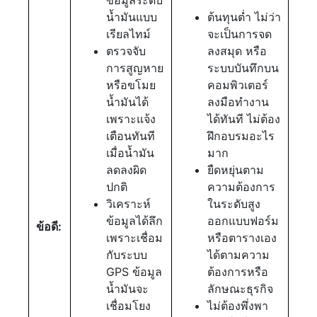
น้ำมันแบบ
ต้นทุนต่ำ ไม่ว่า
เรียลไทม์
จะเป็นการจด
ตรวจจับ
ลงสมุด หรือ
การสูญหาย
ระบบบันทึกบน
หรือขโมย
คอมพิวเตอร์
น้ำมันได้
ลงมือทำงาน
เพราะแจ้ง
ได้ทันที ไม่ต้อง
เตือนทันที
ฝึกอบรมอะไร
เมื่อน้ำมัน
มาก
ลดลงผิด
ยืดหยุ่นตาม
ปกติ
ความต้องการ
วิเคราะห์
ในระดับสูง
ข้อมูลได้ลึก
ออกแบบฟอร์ม
ข้อดี:
เพราะเชื่อม
หรือตารางเอง
กับระบบ
ได้ตามความ
GPS ข้อมูล
ต้องการหรือ
น้ำมันจะ
ลักษณะธุรกิจ
เชื่อมโยง
ไม่ต้องพึ่งพา