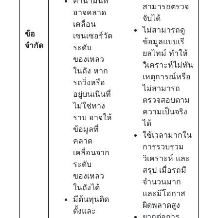
ค่าน้ำมันที่
สามารถตรวจ
อาจคลาด
จับได้
เคลื่อน
ไม่สามารถดู
ข้อ
เซนเซอร์วัด
ข้อมูลแบบเรี
จำกัด
ระดับ
ยลไทม์ ทำให้
ของเหลว
วิเคราะห์ไม่ทัน
ในถัง หาก
เหตุการณ์หรือ
รถวิ่งหรือ
ไม่สามารถ
อยู่บนเนินที่
ตรวจสอบตาม
ไม่ใช่ทาง
ความเป็นจริง
ราบ อาจให้
ได้
ข้อมูลที่
ใช้เวลามากใน
คลาด
การรวบรวม
เคลื่อนจาก
วิเคราะห์ และ
ระดับ
สรุป เมื่อรถมี
ของเหลว
จำนวนมาก
ในถังได้
และมีโอกาส
มีต้นทุนติด
ผิดพลาดสูง
ตั้งและ
ยากต่อการ