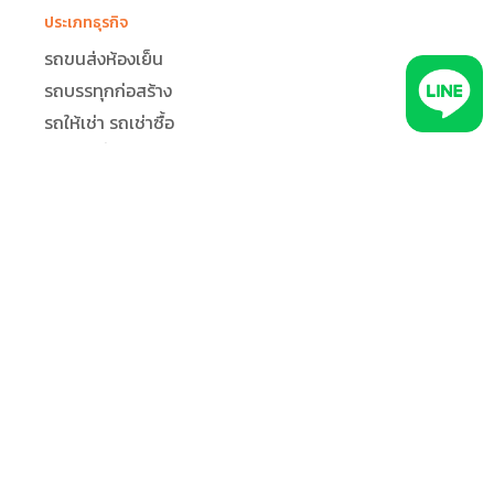
ประเภทธุรกิจ
รถขนส่งห้องเย็น
รถบรรทุกก่อสร้าง
รถให้เช่า รถเช่าซื้อ
รถแท็กซี่
รถบรรทุกขนส่ง โลจิสติกส์
ทีมใช้งานระบบ GPS ติดตามรถ
ธุรการ/แอดมิน
ลูกค้า
ผู้แจกจ่ายงาน
คนขับรถ
ผู้จัดการ
เพิ่มประสิทธิภาพการทำงาน