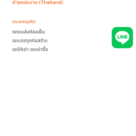
ตำแหน่งงาน (Thailand)
ประเภทธุรกิจ
รถขนส่งห้องเย็น
รถบรรทุกก่อสร้าง
รถให้เช่า รถเช่าซื้อ
รถแท็กซี่
รถบรรทุกขนส่ง โลจิสติกส์
ทีมใช้งานระบบ GPS ติดตามรถ
ธุรการ/แอดมิน
ลูกค้า
ผู้แจกจ่ายงาน
คนขับรถ
ผู้จัดการ